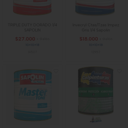
TRIPLE DUTY DORADO 1/4
Invecryl Ctas/Tzas Impez
SAPOLIN
Gris 1/4 Sapolin
$27.000
$18.000
x Galón
x Galón
10×10×18
10×10×18
14507
12957