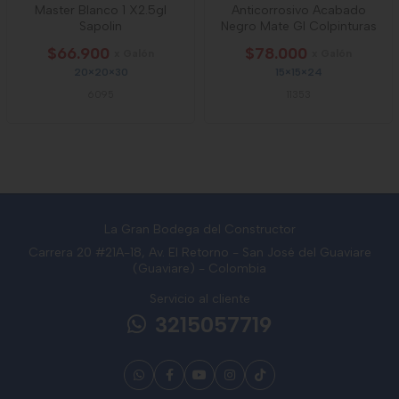
Master Blanco 1 X2.5gl
Anticorrosivo Acabado
Sapolin
Negro Mate Gl Colpinturas
$66.900
$78.000
x Galón
x Galón
20×20×30
15×15×24
6095
11353
La Gran Bodega del Constructor
Carrera 20 #21A-18, Av. El Retorno - San José del Guaviare
(Guaviare) - Colombia
Servicio al cliente
3215057719