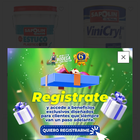
Estuco Plastico Interior 28kl
Vinicryl Blanco Real Gl
Sapolin
Sapolin
$65.000
$73.000
x Kilo
x Galón
55×35×15
15×15×24
6077
6089