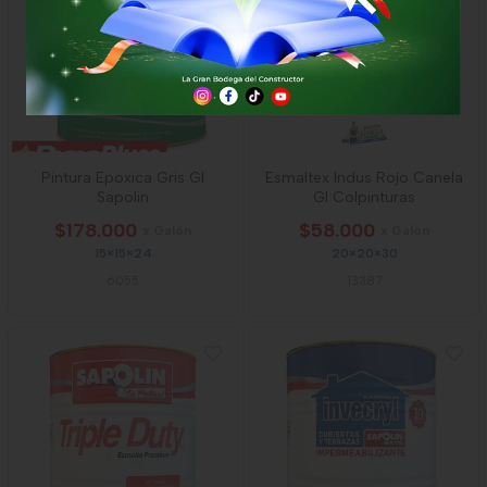
Pintura Epoxica Gris Gl
Esmaltex Indus Rojo Canela
Sapolin
Gl Colpinturas
$178.000
$58.000
x Galón
x Galón
15×15×24
20×20×30
6055
13387