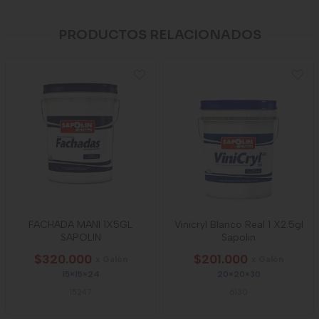
PRODUCTOS RELACIONADOS
FACHADA MANI 1X5GL
Vinicryl Blanco Real 1 X2.5gl
SAPOLIN
Sapolin
$320.000
$201.000
x Galón
x Galón
15×15×24
20×20×30
15247
6130