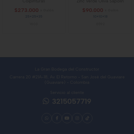
Colpinturas
Zinc Verde Oliva Sapolin
$273.000
$90.000
x Galón
x Galón
25×25×35
10×10×18
1603
8592
La Gran Bodega del Constructor
Carrera 20 #21A-18, Av. El Retorno - San José del Guaviare
(Guaviare) - Colombia
Servicio al cliente
3215057719