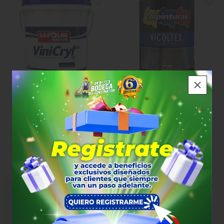
Vinicryl Blanco Real 1x5gl
Vicoltex Azul Oceanico 1/4
Sapolin
Colpinturas
$340.000
$19.000
x Galón
x Galón
25×25×35
15×15×24
6078
6859