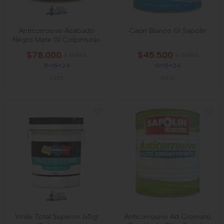
Anticorrosivo Acabado
Capri Blanco Gl Sapolin
Negro Mate Gl Colpinturas
$78.000
$45.500
x Galón
x Galón
15×15×24
15×15×24
11353
6072
Vinilo Total Superior 1x5gl
Anticorrosivo Ad Cromato