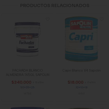
PRODUCTOS RELACIONADOS
FACHADA BLANCO
Capri Blanco 1/4 Sapolin
ALMENDRA 1X5GL SAPOLIN
$340.000
$18.000
x Galón
x Galón
50×35×25
10×10×18
14764
6861