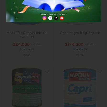
MASTER AGUAMARINA GL
Capri Negro 1x5gl Sapolin
SAPOLIN
$24.000
$174.000
x Galón
x Galón
50×35×25
50×35×25
15793
13479