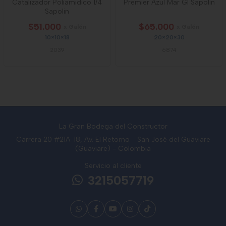
Catalizador Poliamidico 1/4
Premier Azul Mar Gl Sapolin
Sapolin
$51.000
$65.000
x Galón
x Galón
10×10×18
20×20×30
2039
6874
La Gran Bodega del Constructor
Carrera 20 #21A-18, Av. El Retorno - San José del Guaviare
(Guaviare) - Colombia
Servicio al cliente
3215057719