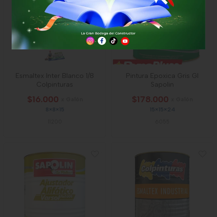
Esmaltex Inter Blanco 1/8
Pintura Epoxica Gris Gl
Colpinturas
Sapolin
$16.000
$178.000
x Galón
x Galón
8×8×15
15×15×24
11200
6055