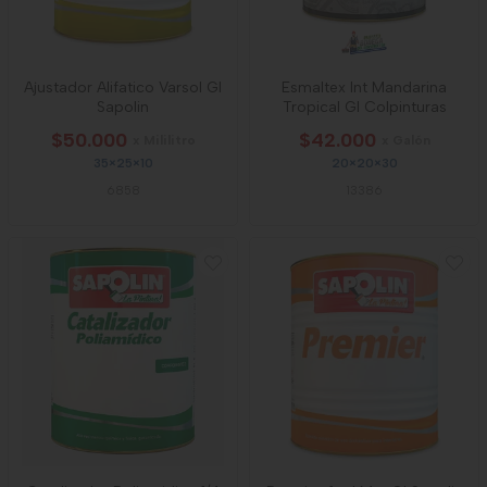
Ajustador Alifatico Varsol Gl
Esmaltex Int Mandarina
Sapolin
Tropical Gl Colpinturas
$50.000
$42.000
x Mililitro
x Galón
35×25×10
20×20×30
6858
13386