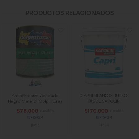
PRODUCTOS RELACIONADOS
Anticorrosivo Acabado
CAPRI BLANCO HUESO
Negro Mate Gl Colpinturas
1X5GL SAPOLIN
$78.000
$170.000
x Galón
x Galón
15×15×24
15×15×24
11353
14574