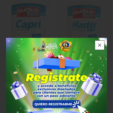
CAPRI BLANCO ALMENDRA
MASTER AGUAMARINA GL
GL SAPOLIN
SAPOLIN
$50.000
$24.000
x Galón
x Galón
10×10×18
50×35×25
13771
15793