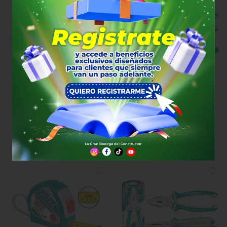
BISTURI INDUSTRIAL TOTAL
ALICATE 8" TOTAL
$21.000
$18.500
x Unidad
x Unidad
13980
13959