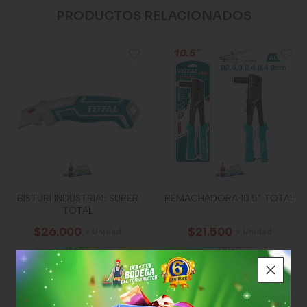
PRODUCTOS RELACIONADOS
BISTURI INDUSTRIAL SUPER
REMACHADORA 10.5" TOTAL
TOTAL
$26.000
$21.500
x Unidad
x Unidad
15603
13960