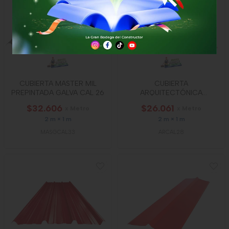
CUBIERTA MASTER MIL
CUBIERTA
PREPINTADA GALVA CAL 26
ARQUITECTÓNICA
PREPINTADA CAL 28
$32.606
$26.061
x Metro
x Metro
2 m × 1 m
2 m × 1 m
MASGCAL33
ARCAL28