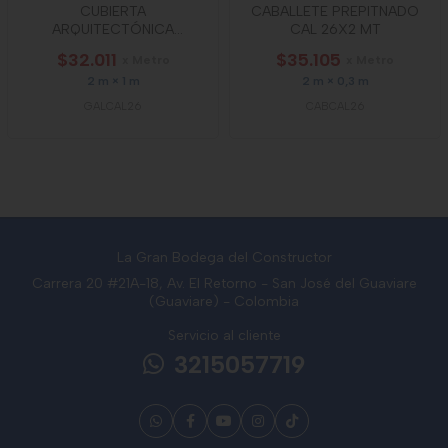
CUBIERTA
CABALLETE PREPITNADO
ARQUITECTÓNICA
CAL 26X2 MT
PREPINTADA GALVA CAL 26
$32.011
$35.105
x Metro
x Metro
2 m × 1 m
2 m × 0,3 m
GALCAL26
CABCAL26
La Gran Bodega del Constructor
Carrera 20 #21A-18, Av. El Retorno - San José del Guaviare
(Guaviare) - Colombia
Servicio al cliente
3215057719