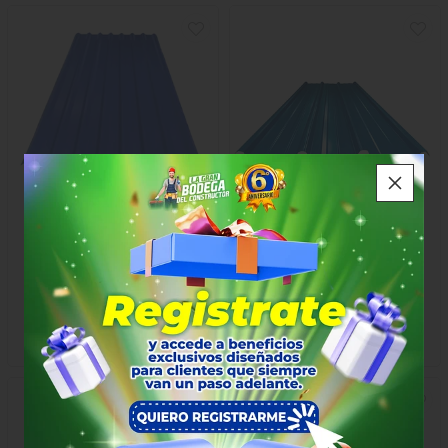
CUBIERTA
CUBIERTA MASTER MIL
ARQUITECTÓNICA
PREPINTADA CAL 26
PREPINTADA CAL 30
$17.731
$30.821
x Metro
x Metro
2 m × 1 m
2 m × 1 m
ARCAL30
MASCAL26