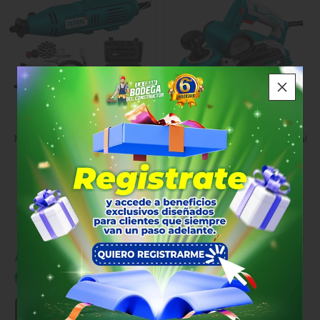
MOTOR TOOL 130W TOTAL
Cepillo Electrico 1050w Total
$130.000
$483.000
x Unidad
x Unidad
15439
13716