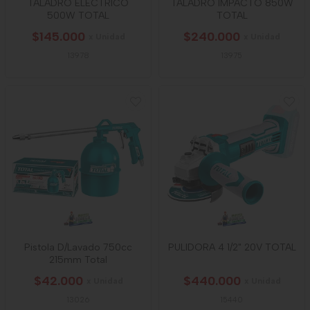
TALADRO ELECTRICO
TALADRO IMPACTO 850W
500W TOTAL
TOTAL
$145.000
$240.000
x Unidad
x Unidad
13978
13975
Pistola D/Lavado 750cc
PULIDORA 4 1/2" 20V TOTAL
215mm Total
$42.000
$440.000
x Unidad
x Unidad
13026
15440